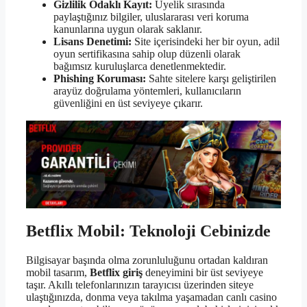
Gizlilik Odaklı Kayıt:
Üyelik sırasında
paylaştığınız bilgiler, uluslararası veri koruma
kanunlarına uygun olarak saklanır.
Lisans Denetimi:
Site içerisindeki her bir oyun, adil
oyun sertifikasına sahip olup düzenli olarak
bağımsız kuruluşlarca denetlenmektedir.
Phishing Koruması:
Sahte sitelere karşı geliştirilen
arayüz doğrulama yöntemleri, kullanıcıların
güvenliğini en üst seviyeye çıkarır.
Betflix Mobil: Teknoloji Cebinizde
Bilgisayar başında olma zorunluluğunu ortadan kaldıran
mobil tasarım,
Betflix giriş
deneyimini bir üst seviyeye
taşır. Akıllı telefonlarınızın tarayıcısı üzerinden siteye
ulaştığınızda, donma veya takılma yaşamadan canlı casino